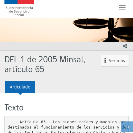
Contenido
Superintendencia
principal
Toggle
de
naviga
Seguridad
Social
(SUSESO)
-
Gobierno
ico
de
Chile
DFL 1 de 2005 Minsal,
Ver más
icono
artículo 65
Articulado
Texto
     Artículo 65.- Los bienes raíces y muebles actual
+a
destinados al funcionamiento de los servicios y depen
Ag
de los Institutos Bacteriológico de Chile y Nacional 