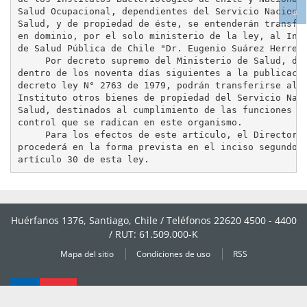
-a
tex
Salud Ocupacional, dependientes del Servicio Nacional
Ag
Salud, y de propiedad de éste, se entenderán transfer
en dominio, por el solo ministerio de la ley, al Inst
tex
de Salud Pública de Chile "Dr. Eugenio Suárez Herrero
     Por decreto supremo del Ministerio de Salud, dic
dentro de los noventa días siguientes a la publicació
decreto ley N° 2763 de 1979, podrán transferirse al

Instituto otros bienes de propiedad del Servicio Naci
Salud, destinados al cumplimiento de las funciones de
control que se radican en este organismo.

     Para los efectos de este artículo, el Director

procederá en la forma prevista en el inciso segundo d
Huérfanos 1376, Santiago, Chile / Teléfonos 22620 4500 - 4400
/ RUT: 61.509.000-K
Mapa del sitio
Condiciones de uso
RSS