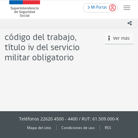
Contenido
.
Superintendencia
Mi Portal
principal
Toggle
de
naviga
Seguridad
ico
Social
(SUSESO)
código del trabajo,
Ver más
icono
-
Gobierno
título iv del servicio
de
militar obligatorio
Chile
Teléfonos 22620 4500 - 4400 / RUT: 61.509.000-K
Mapa del sitio
Condiciones de uso
RSS