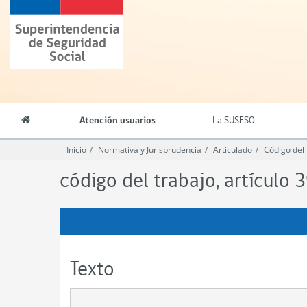
Contenido
Superintendencia
principal
de
Seguridad
Social
(SUSESO)
-
Gobierno
de
Atención usuarios
La SUSESO
Chile
Inicio
Normativa y Jurisprudencia
Articulado
Código del 
código del trabajo, artículo 
Texto