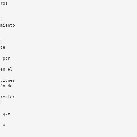
ros 





s 

miento 

a 

de 



 por 

en el 

ciones 

ón de 

restar 

n 

 que 

 o 


