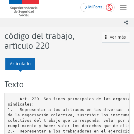
Contenido
.
Superintendencia
Mi Portal
principal
Toggle
de
naviga
Seguridad
ico
Social
(SUSESO)
código del trabajo,
Ver más
icono
-
Gobierno
artículo 220
de
Chile
Articulado
Texto
     Art. 220. Son fines principales de las organizac
sindicales:                                          
1.-  Representar a los afiliados en las diversas  ins
de la negociación colectiva, suscribir los instrument
colectivos del trabajo que corresponda, velar por su 
cumplimiento y hacer valer los derechos que de ellos 
2.-  Representar a los trabajadores en el ejercicio d