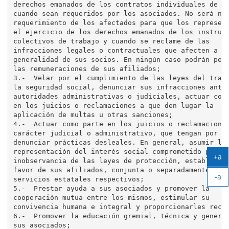
derechos emanados de los contratos individuales de tr
cuando sean requeridos por los asociados. No será nec
requerimiento de los afectados para que los represent
el ejercicio de los derechos emanados de los instrume
colectivos de trabajo y cuando se reclame de las

infracciones legales o contractuales que afecten a la
generalidad de sus socios. En ningún caso podrán perc
las remuneraciones de sus afiliados;

3.-  Velar por el cumplimiento de las leyes del traba
la seguridad social, denunciar sus infracciones ante 
autoridades administrativas o judiciales, actuar como
en los juicios o reclamaciones a que den lugar la

aplicación de multas u otras sanciones;

4.-  Actuar como parte en los juicios o reclamaciones
carácter judicial o administrativo, que tengan por ob
denunciar prácticas desleales. En general, asumir la

representación del interés social comprometido por la
+a
inobservancia de las leyes de protección, establecida
Ag
favor de sus afiliados, conjunta o separadamente de l
-a
tex
servicios estatales respectivos;

Ag
5.-  Prestar ayuda a sus asociados y promover la

tex
cooperación mutua entre los mismos, estimular su

convivencia humana e integral y proporcionarles recre
6.-  Promover la educación gremial, técnica y general
sus asociados;
