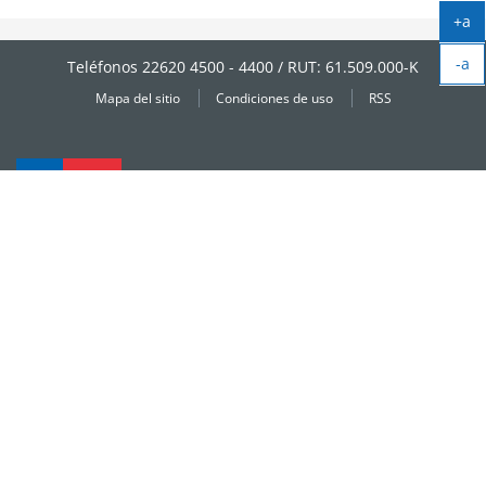
+a
Ag
-a
tex
Teléfonos 22620 4500 - 4400 / RUT: 61.509.000-K
Ag
Mapa del sitio
Condiciones de uso
RSS
tex