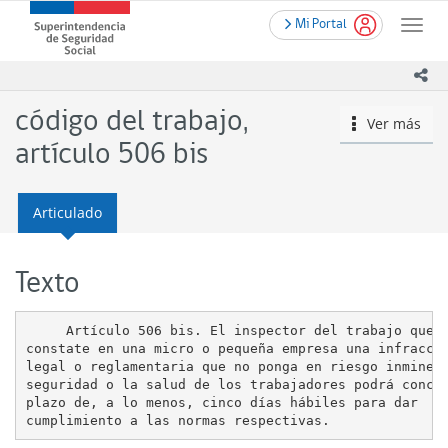
Contenido
.
Superintendencia
Mi Portal
principal
Toggle
de
naviga
Seguridad
ico
Social
(SUSESO)
código del trabajo,
Ver más
icono
-
Gobierno
artículo 506 bis
de
Chile
Articulado
Texto
     Artículo 506 bis. El inspector del trabajo que

constate en una micro o pequeña empresa una infracció
legal o reglamentaria que no ponga en riesgo inminent
seguridad o la salud de los trabajadores podrá conced
plazo de, a lo menos, cinco días hábiles para dar
