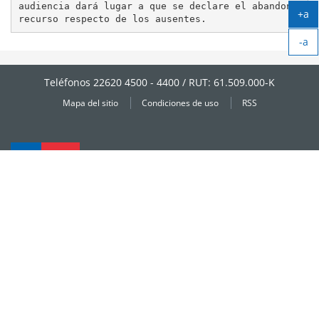
audiencia dará lugar a que se declare el abandono del
+a
Ag
-a
tex
Ag
tex
Teléfonos 22620 4500 - 4400 / RUT: 61.509.000-K
Mapa del sitio
Condiciones de uso
RSS