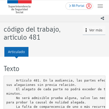
Contenido
.
Superintendencia
Mi Portal
principal
Toggle
de
naviga
Seguridad
ico
Social
(SUSESO)
código del trabajo,
Ver más
icono
-
Gobierno
artículo 481
de
Chile
Articulado
Texto
     Artículo 481. En la audiencia, las partes efectu
sus alegaciones sin previa relación.

     El alegato de cada parte no podrá exceder de tre
minutos.

     No será admisible prueba alguna, salvo las neces
para probar la causal de nulidad alegada.

     La falta de comparecencia de uno o más recurrent