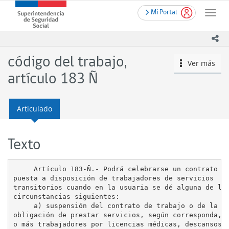
Contenido
.
Superintendencia
Mi Portal
principal
Toggle
de
naviga
Seguridad
ico
Social
(SUSESO)
código del trabajo,
Ver más
icono
-
Gobierno
artículo 183 Ñ
de
Chile
Articulado
Texto
     Artículo 183-Ñ.- Podrá celebrarse un contrato de
puesta a disposición de trabajadores de servicios

transitorios cuando en la usuaria se dé alguna de las
circunstancias siguientes: 

     a) suspensión del contrato de trabajo o de la

obligación de prestar servicios, según corresponda, d
o más trabajadores por licencias médicas, descansos d