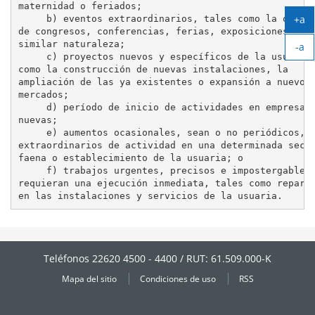
maternidad o feriados;

+a
     b) eventos extraordinarios, tales como la organi
de congresos, conferencias, ferias, exposiciones u ot
Ag
similar naturaleza;

-a
tex
     c) proyectos nuevos y específicos de la usuaria,
Ag
como la construcción de nuevas instalaciones, la

tex
ampliación de las ya existentes o expansión a nuevos

mercados;

     d) período de inicio de actividades en empresas

nuevas;

     e) aumentos ocasionales, sean o no periódicos, o
extraordinarios de actividad en una determinada secci
faena o establecimiento de la usuaria; o

     f) trabajos urgentes, precisos e impostergables 
requieran una ejecución inmediata, tales como reparac
Teléfonos 22620 4500 - 4400 / RUT: 61.509.000-K
Mapa del sitio
Condiciones de uso
RSS