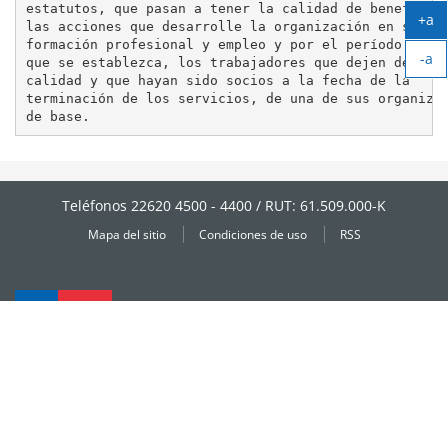
estatutos, que pasan a tener la calidad de beneficiar
+a
las acciones que desarrolle la organización en solida
Ag
formación profesional y empleo y por el período de ti
-a
tex
que se establezca, los trabajadores que dejen de tene
Ag
calidad y que hayan sido socios a la fecha de la

tex
terminación de los servicios, de una de sus organizac
Teléfonos 22620 4500 - 4400 / RUT: 61.509.000-K
Mapa del sitio
Condiciones de uso
RSS