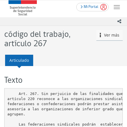
Contenido
.
Superintendencia
Mi Portal
principal
Toggle
de
naviga
Seguridad
ico
Social
(SUSESO)
código del trabajo,
Ver más
icono
-
Gobierno
artículo 267
de
Chile
Articulado
Texto
     Art. 267. Sin perjuicio de las finalidades que e
artículo 220 reconoce a las organizaciones sindicales
federaciones o confederaciones podrán prestar asisten
asesoría a las organizaciones de inferior grado que

agrupen.

     Las federaciones sindicales podrán  establecer e