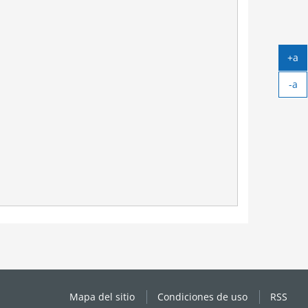
+a
Ag
-a
tex
Ag
tex
Mapa del sitio
Condiciones de uso
RSS