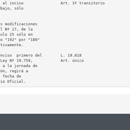
 al inciso                Art. 3º transitorio

bajo, sólo

s modificaciones

l Nº 17, de la

ulo 25 sólo en

o "192" por "180"

tivamente.

nciso  primero del        L. 19.818

Ley Nº 19.759,            Art. único

 a la jornada de

ón, regirá a

 fecha de
