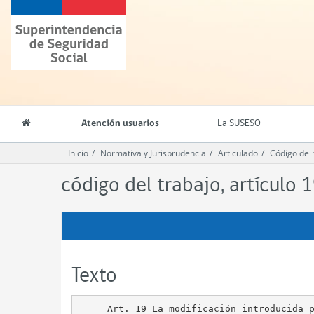
Contenido
Superintendencia
principal
de
Seguridad
Social
(SUSESO)
-
Gobierno
de
Atención usuarios
La SUSESO
Chile
Inicio
Normativa y Jurisprudencia
Articulado
Código del 
código del trabajo, artículo 1
Texto
     Art. 19 La modificación introducida p