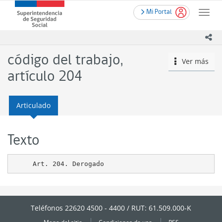
Contenido
.
Superintendencia
Mi Portal
principal
Toggle
de
naviga
Seguridad
ico
Social
(SUSESO)
código del trabajo,
Ver más
icono
-
Gobierno
artículo 204
de
Chile
Articulado
Texto
Teléfonos 22620 4500 - 4400 / RUT: 61.509.000-K