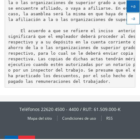
la o las organizaciones de superior grado a que el si
+a
se encuentre afiliado, o vaya a afiliarse. En este úl
Ag
caso, la asamblea será la misma en que haya de resolv
-a
tex
la afiliación a la o las organizaciones de superior g
Ag
tex
     El acuerdo a que se refiere el inciso  anterior,
significará que el empleador deberá proceder al descu
respectivo y a su depósito en la cuenta corriente o d
ahorro de la o las organizaciones de superior grado

respectivo, para lo cual se le deberá enviar copia de
respectiva. Las copias de dichas actas tendrán mérito
ejecutivo cuando estén autorizadas por un notario púb
o por un inspector del trabajo. Se presume que el emp
ha practicado los descuentos, por el solo hecho de ha
Teléfonos 22620 4500 - 4400 / RUT: 61.509.000-K
Mapa del sitio
Condiciones de uso
RSS