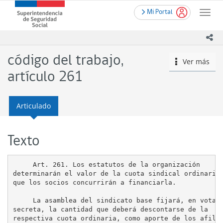
Contenido
.
Superintendencia
Mi Portal
principal
Toggle
de
naviga
Seguridad
ico
Social
(SUSESO)
código del trabajo,
Ver más
icono
-
Gobierno
artículo 261
de
Chile
Articulado
Texto
     Art. 261. Los estatutos de la organización      
determinarán el valor de la cuota sindical ordinaria 
que los socios concurrirán a financiarla.

     La asamblea del sindicato base fijará, en votaci
secreta, la cantidad que deberá descontarse de la

respectiva cuota ordinaria, como aporte de los afilia