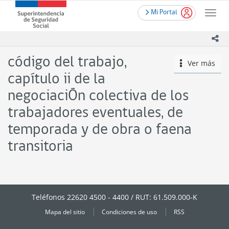
Contenido
.
Superintendencia
Mi Portal
principal
Toggle
de
naviga
Seguridad
ico
Social
(SUSESO)
código del trabajo,
Ver más
icono
-
Gobierno
capítulo ii de la
de
negociaciÓn colectiva de los
Chile
trabajadores eventuales, de
temporada y de obra o faena
transitoria
Teléfonos 22620 4500 - 4400 / RUT: 61.509.000-K
Mapa del sitio
Condiciones de uso
RSS