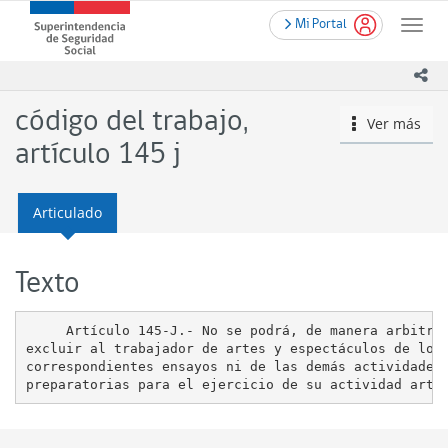
Contenido
.
Superintendencia
Mi Portal
principal
Toggle
de
naviga
Seguridad
ico
Social
(SUSESO)
código del trabajo,
Ver más
icono
-
Gobierno
artículo 145 j
de
Chile
Articulado
Texto
     Artículo 145-J.- No se podrá, de manera arbitrar
excluir al trabajador de artes y espectáculos de los

correspondientes ensayos ni de las demás actividades
