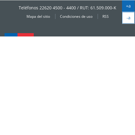
+a
Teléfonos 22620 4500 - 4400 / RUT: 61.509.000-K
Ag
Mapa del sitio
Condiciones de uso
RSS
-a
tex
Ag
tex