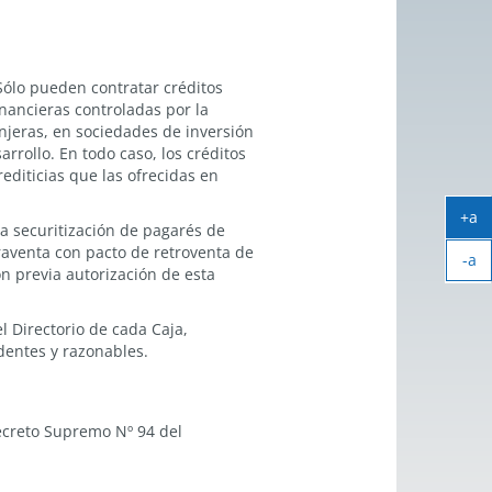
Sólo pueden contratar créditos
inancieras controladas por la
njeras, en sociedades de inversión
rrollo. En todo caso, los créditos
diticias que las ofrecidas en
+a
a securitización de pagarés de
Ag
praventa con pacto de retroventa de
-a
tex
n previa autorización de esta
Ach
tex
l Directorio de cada Caja,
dentes y razonables.
Decreto Supremo Nº 94 del