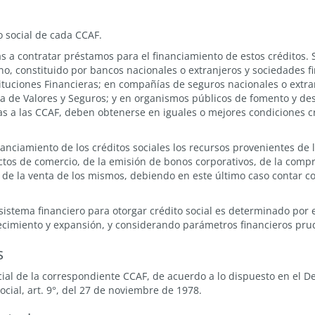
o social de cada CCAF.
s a contratar préstamos para el financiamiento de estos créditos. 
no, constituido por bancos nacionales o extranjeros y sociedades f
tuciones Financieras; en compañías de seguros nacionales o extra
a de Valores y Seguros; y en organismos públicos de fomento y desa
 a las CCAF, deben obtenerse en iguales o mejores condiciones cre
nciamiento de los créditos sociales los recursos provenientes de l
fectos de comercio, de la emisión de bonos corporativos, de la com
y de la venta de los mismos, debiendo en este último caso contar co
istema financiero para otorgar crédito social es determinado por e
cimiento y expansión, y considerando parámetros financieros pru
s
cial de la correspondiente CCAF, de acuerdo a lo dispuesto en el 
ocial, art. 9°, del 27 de noviembre de 1978.