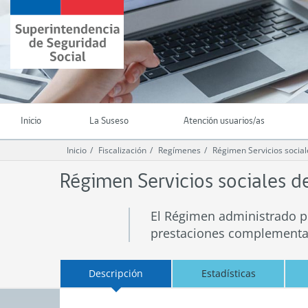
Ir
Superintendencia
al
de
contenido
Seguridad
principal
Social
(SUSESO)
-
Gobierno
de
Inicio
La Suseso
Atención usuarios/as
Chile
Inicio
Fiscalización
Regímenes
Régimen Servicios socia
Régimen Servicios sociales d
El Régimen administrado por
prestaciones complementa
Descripción
Estadísticas