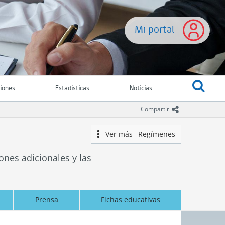
Mi portal
ciones
Estadísticas
Noticias
icono comparti
Compartir
Ver más
Regímenes
icono
ones adicionales y las
Prensa
Fichas educativas